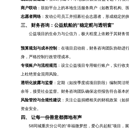
商户联动
：鼓励平台上的本地生活服务商户（如教育机构、医
志愿者网络
：发动公司员工并招募社会志愿者，形成稳定的
三、 财务咨询：公益航船的“稳定舵与透明窗”
公益项目的生命力与公信力，极大程度上依赖于其财务管
预算规划与成本控制
：在项目启动前，财务咨询团队协助进
身，严格控制行政管理成本。
专项账户与流程规范
：设立公益项目专用银行账户，实行收
上杜绝资金混用风险。
透明化披露与监督
：定期（如按季度或项目阶段）编制简洁
余等，接受社会监督。财务咨询团队确保这些报告符合基本
风险管控与合规性建议
：关注公益捐赠相关的财税政策（如
资金安全。
四、 让每一份善意都掷地有声
58同城重庆分公司的“幸福微梦想，爱心共起航”项目