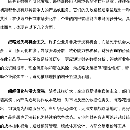
陈春花教授的研究发现，那些最终陷入困境甚至消亡的企业，往往在
初期都曾拥有颇具竞争力的产品或服务。它们的失败路径通常呈现出一种
共性：在快速成长或市场变化中，企业的内部管理能力未能同步升级。具
体而言，体现在以下几个方面：
战略迷失与机会主义
。许多企业并非死于没有机会，而是死于机会太
多，盲目多元化扩张，导致资源分散、核心能力被稀释。财务咨询的价值
在此刻凸显——它不仅是核算历史，更应通过财务数据分析，评估新业务
的投资回报率、现金流影响和潜在风险，为战略决策提供“理性锚点”，帮
助企业聚焦主业，避免被非理性的增长欲望所吞噬。
组织僵化与活力衰竭
。随着规模扩大，企业容易滋生官僚主义，部门
墙高筑，内部沟通与协作成本激增，对市场反应的敏捷性丧失。陈春花指
出，组织是为战略服务的。当组织形态僵化，无法支撑战略落地时，再好
的产品构想也无法转化为持续的竞争优势。专业的财务咨询可以超越传统
的成本控制视角，通过预算管理、绩效体系设计、内部交易定价等工具，