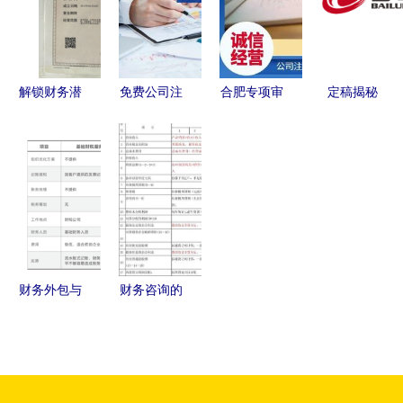
财务税务咨
报价及财务
报告与财务
询全解析
咨询服务发
报表全解析
展趋势分析
解锁财务潜
免费公司注
合肥专项审
定稿揭秘
能｜石家庄
册变更注销
批财务咨询
财务咨询公
鼎诺财务咨
工商注册
业务指南
司的Logo
询，
代办营业执
设计，哪一
照 会计代
款脱颖而
账 财务咨
出？
询
财务外包与
财务咨询的
财务咨询
核心技能
企业优化财
深入解析财
务管理体系
务盈利能力
的战略双翼
分析（二）