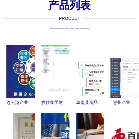
产品列表
PRODUCT
----------------
连云港企业
胜佳集团财
阜南县食品
惠州企业
服务指南
务查询系统
公司李集食
ERP认证与
工商注册、
用户增长与
品站 工商
财务咨询服
代理记账与
IT168实时
信息、信用
务深度解析