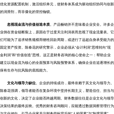
优化资源配置机制，激活组织单元，使财务体系成为驱动组织协同与创新
的润滑剂，而非僵化的管控枷锁。
忽视现金流与价值创造本质
。产品畅销并不意味着企业安全。许多企
业倒在资金链断裂上，原因在于过度关注利润表而忽视了现金流量表。它
们可能为了追求销售规模而牺牲回款周期，或进行了远超自身承受能力的
固定资产投资。陈春花的研究警示，企业必须从“会计利润”思维转向“现
金利润”和“价值创造”思维。这正是财务咨询的核心使命之一：帮助企业
建立以现金流为核心的全面预算与风险预警体系，确保企业在追逐增长的
保有生存与抗风险的底线能力。
文化与领导力缺位
。企业的持续成功，最终依赖于其文化与领导力。
陈春花强调，领导者能否在复杂环境中坚持长期主义，塑造信任、担当与
创新的文化，决定了企业能否跨越周期。财务数据往往是企业文化与领导
决策结果的最终反映。优秀的财务咨询顾问，应能透过数据洞察管理行为
与文化倾向，引导企业家关注财务指标背后的“人的因素”与“制度因素”，